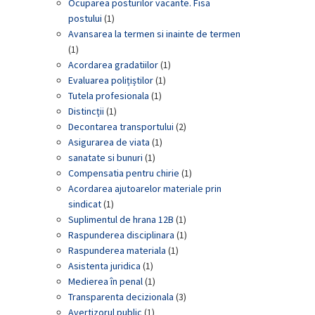
Ocuparea posturilor vacante. Fisa
postului
(1)
Avansarea la termen si inainte de termen
(1)
Acordarea gradatiilor
(1)
Evaluarea polițiștilor
(1)
Tutela profesionala
(1)
Distincții
(1)
Decontarea transportului
(2)
Asigurarea de viata
(1)
sanatate si bunuri
(1)
Compensatia pentru chirie
(1)
Acordarea ajutoarelor materiale prin
sindicat
(1)
Suplimentul de hrana 12B
(1)
Raspunderea disciplinara
(1)
Raspunderea materiala
(1)
Asistenta juridica
(1)
Medierea în penal
(1)
Transparenta decizionala
(3)
Avertizorul public
(1)