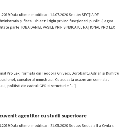
.11.2019 Data ultimei modificari: 14.07.2020 Sectie: SECŢIA DE
strativ şi fiscal Obiect: litigiu privind funcţionarii publici (Legea
alitate parte TOBA DANIEL VASILE PRIN SINDICATUL NAŢIONAL PRO LEX
ional Pro Lex, formata din Teodora Ghiveci, Dorobantu Adrian si Dumitru
Babus Ionel, consilier al ministrului. Cu aceasta ocazie am semnalat
i, politisti din cadrul IGPR si structurile […]
cuvenit agentilor cu studii superioare
0.2019 Data ultimei modificari: 21.05.2020 Sectie: Sectia a II-a Civila si