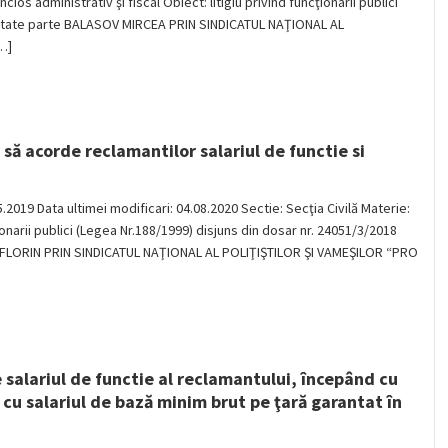
ios administrativ şi fiscal Obiect: litigiu privind funcţionarii publici
alitate parte BALASOV MIRCEA PRIN SINDICATUL NAŢIONAL AL
…]
i să acorde reclamantilor salariul de functie si
05.2019 Data ultimei modificari: 04.08.2020 Sectie: Secţia Civilă Materie:
ţionarii publici (Legea Nr.188/1999) disjuns din dosar nr. 24051/3/2018
 FLORIN PRIN SINDICATUL NAŢIONAL AL POLIŢIŞTILOR ŞI VAMEŞILOR “PRO
 salariul de functie al reclamantului, începând cu
 cu salariul de bază minim brut pe ţară garantat în