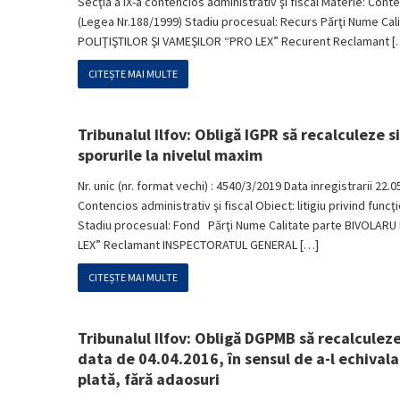
Secţia a IX-a contencios administrativ şi fiscal Materie: Contenc
(Legea Nr.188/1999) Stadiu procesual: Recurs Părţi Nume C
POLIŢIŞTILOR ŞI VAMEŞILOR “PRO LEX” Recurent Reclamant [
CITEȘTE MAI MULTE
Tribunalul Ilfov: Obligă IGPR să recalculeze s
sporurile la nivelul maxim
Nr. unic (nr. format vechi) : 4540/3/2019 Data inregistrarii 22.
Contencios administrativ şi fiscal Obiect: litigiu privind func
Stadiu procesual: Fond Părţi Nume Calitate parte BIVOLARU
LEX” Reclamant INSPECTORATUL GENERAL […]
CITEȘTE MAI MULTE
Tribunalul Ilfov: Obligă DGPMB să recalculeze
data de 04.04.2016, în sensul de a-l echivala
plată, fără adaosuri