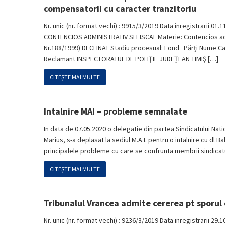
compensatorii cu caracter tranzitoriu
Nr. unic (nr. format vechi) : 9915/3/2019 Data inregistrarii 01
CONTENCIOS ADMINISTRATIV SI FISCAL Materie: Contencios admini
Nr.188/1999) DECLINAT Stadiu procesual: Fond Părţi Nume C
Reclamant INSPECTORATUL DE POLIŢIE JUDEŢEAN TIMIŞ […]
CITEȘTE MAI MULTE
Intalnire MAI – probleme semnalate
In data de 07.05.2020 o delegatie din partea Sindicatului Nat
Marius, s-a deplasat la sediul M.A.I. pentru o intalnire cu dl 
principalele probleme cu care se confrunta membrii sindicatulu
CITEȘTE MAI MULTE
Tribunalul Vrancea admite cererea pt sporul 
Nr. unic (nr. format vechi) : 9236/3/2019 Data inregistrarii 29.1