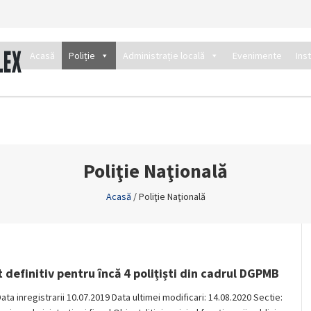
Acasă
Poliție
Administrație locală
Evenimente
Ins
Poliţie Naţională
Acasă
/
Poliţie Naţională
 definitiv pentru încă 4 polițiști din cadrul DGPMB
Data inregistrarii 10.07.2019 Data ultimei modificari: 14.08.2020 Sectie: