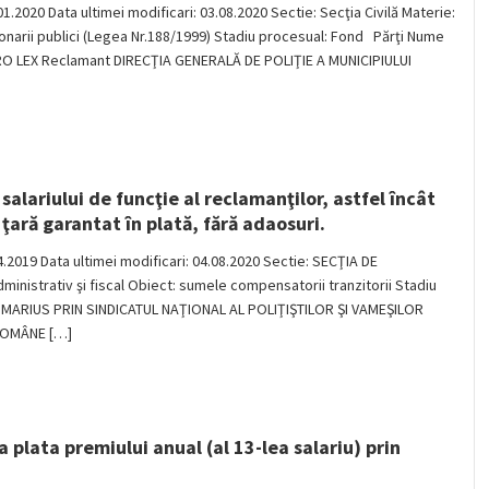
.01.2020 Data ultimei modificari: 03.08.2020 Sectie: Secţia Civilă Materie:
cţionarii publici (Legea Nr.188/1999) Stadiu procesual: Fond Părţi Nume
O LEX Reclamant DIRECŢIA GENERALĂ DE POLIŢIE A MUNICIPIULUI
salariului de funcţie al reclamanţilor, astfel încât
 ţară garantat în plată, fără adaosuri.
.04.2019 Data ultimei modificari: 04.08.2020 Sectie: SECŢIA DE
nistrativ şi fiscal Obiect: sumele compensatorii tranzitorii Stadiu
 MARIUS PRIN SINDICATUL NAŢIONAL AL POLIŢIŞTILOR ŞI VAMEŞILOR
ROMÂNE […]
 plata premiului anual (al 13-lea salariu) prin