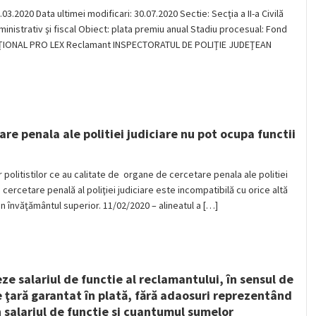
.03.2020 Data ultimei modificari: 30.07.2020 Sectie: Secţia a II-a Civilă
inistrativ şi fiscal Obiect: plata premiu anual Stadiu procesual: Fond
NAŢIONAL PRO LEX Reclamant INSPECTORATUL DE POLIŢIE JUDEŢEAN
are penala ale politiei judiciare nu pot ocupa functii
r politistilor ce au calitate de organe de cercetare penala ale politiei
e cercetare penală al poliţiei judiciare este incompatibilă cu orice altă
in învăţământul superior. 11/02/2020 – alineatul a […]
eze salariul de functie al reclamantului, în sensul de
e ţară garantat în plată, fără adaosuri reprezentând
n salariul de functie si cuantumul sumelor