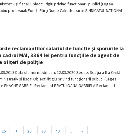
rativ şi fiscal Obiect: litigiu privind funcţionarii publici (Legea
diu procesual: Fond Părţi Nume Calitate parte SINDICATUL NATIONAL
rde reclamantilor salariul de functie şi sporurile la
 cadrul MAI, 3364 lei pentru funcţiile de agent de
e ofiţeri de poliţie
.09.2019 Data ultimei modificari: 12.03.2020 Sectie: Secţia a II-a Civilă
istrativ şi fiscal Obiect: litigiu privind funcţionarii publici (Legea
parte ENACHE GABRIEL Reclamant BRATU IOANA GABRIELA Reclamant
15
20
30
40
...
→