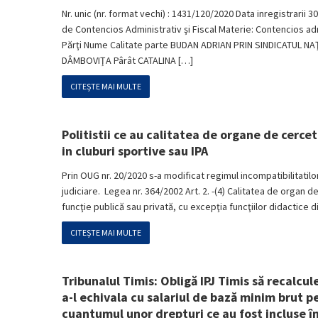
Nr. unic (nr. format vechi) : 1431/120/2020 Data inregistrarii 30
de Contencios Administrativ şi Fiscal Materie: Contencios adm
Părţi Nume Calitate parte BUDAN ADRIAN PRIN SINDICATUL 
DÂMBOVIŢA Pârât CATALINA […]
CITEȘTE MAI MULTE
Politistii ce au calitatea de organe de cercet
in cluburi sportive sau IPA
Prin OUG nr. 20/2020 s-a modificat regimul incompatibilitatilo
judiciare. Legea nr. 364/2002 Art. 2. -(4) Calitatea de organ d
funcţie publică sau privată, cu excepţia funcţiilor didactice d
CITEȘTE MAI MULTE
Tribunalul Timis: Obligă IPJ Timis să recalcul
a-l echivala cu salariul de bază minim brut p
cuantumul unor drepturi ce au fost incluse î