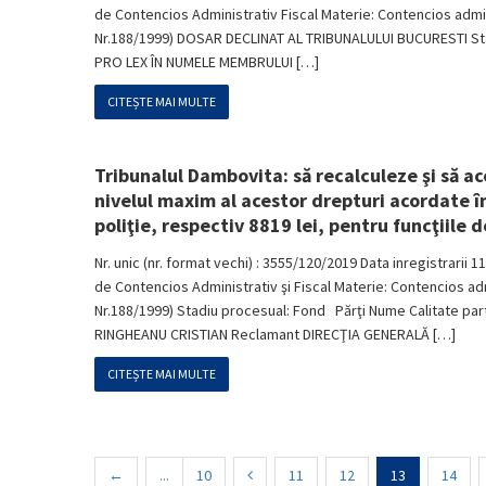
de Contencios Administrativ Fiscal Materie: Contencios administ
Nr.188/1999) DOSAR DECLINAT AL TRIBUNALULUI BUCURESTI Sta
PRO LEX ÎN NUMELE MEMBRULUI […]
CITEȘTE MAI MULTE
Tribunalul Dambovita: să recalculeze şi să aco
nivelul maxim al acestor drepturi acordate în
poliţie, respectiv 8819 lei, pentru funcţiile d
Nr. unic (nr. format vechi) : 3555/120/2019 Data inregistrarii 11
de Contencios Administrativ şi Fiscal Materie: Contencios admin
Nr.188/1999) Stadiu procesual: Fond Părţi Nume Calitate 
RINGHEANU CRISTIAN Reclamant DIRECŢIA GENERALĂ […]
CITEȘTE MAI MULTE
←
...
10
11
12
13
14