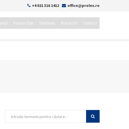
+4 021 316 1412
office@prolex.ro
tanță
ProLex Club
Telefonie
ProLex.TV
Contact